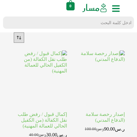
0
إصدار رخصة سلامة
إكمال قبول / رفض طلب
(الدفاع المدني)
نقل الكفالة (من الكفيل
الحالي للعمالة المهنية)
ر.س
90.00
ر.س
100.00
ر.س
30.00
ر.س
40.00