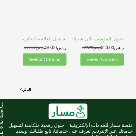
تحويل المؤسسة الى شركة
تسجيل العلامة التجارية
ر.س
650.00
ر.س
450.00
ر.س
700.00
ر.س
500.00
Select Options
Select Options
التالي
ا
ر
ر
ت
و
و
ا
ا
ص
ب
ب
ل
منصة مسار للخدمات الإلكترونية – حلول رقمية متكاملة لتسهيل
ب
ط
ط
خدماتك عبر الإنترنت. تعرف على خدماتنا، تابع طلباتك، وسدد
ن
س
س