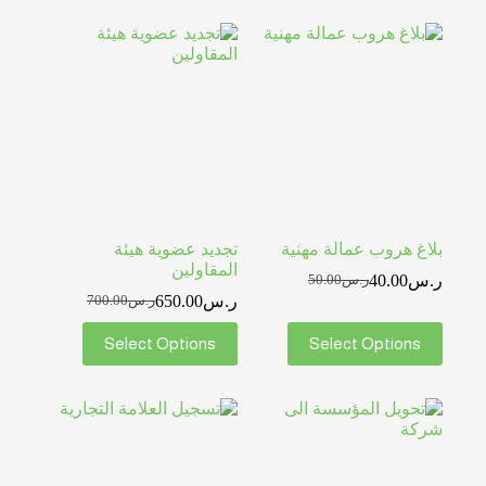
بلاغ هروب عمالة مهنية
تجديد عضوية هيئة
المقاولين
ر.س
40.00
ر.س
50.00
ر.س
650.00
ر.س
700.00
Select Options
Select Options