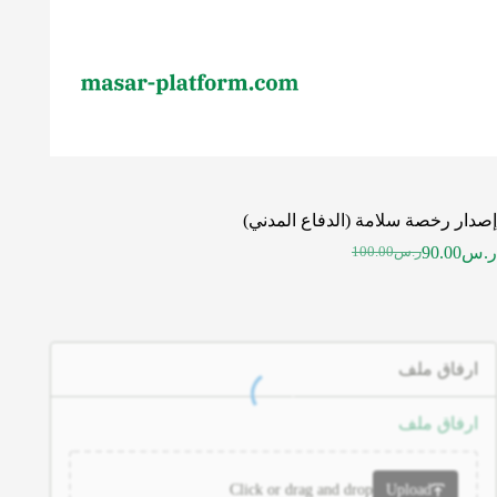
إصدار رخصة سلامة (الدفاع المدني)
ر.س
90.00
ر.س
100.00
ارفاق ملف
ارفاق ملف
Click or drag and drop
Upload