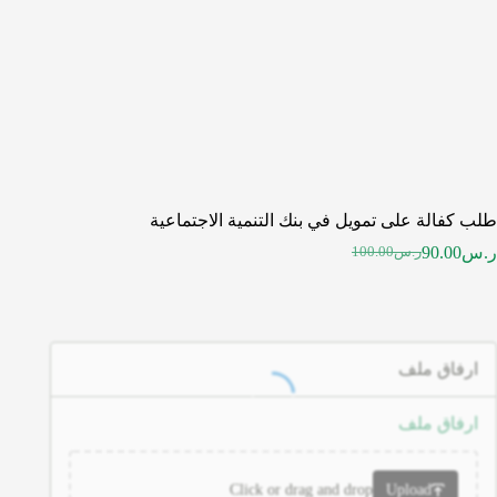
طلب كفالة على تمويل في بنك التنمية الاجتماعية
ر.س
90.00
ر.س
100.00
ارفاق ملف
ارفاق ملف
Click or drag and drop
Upload