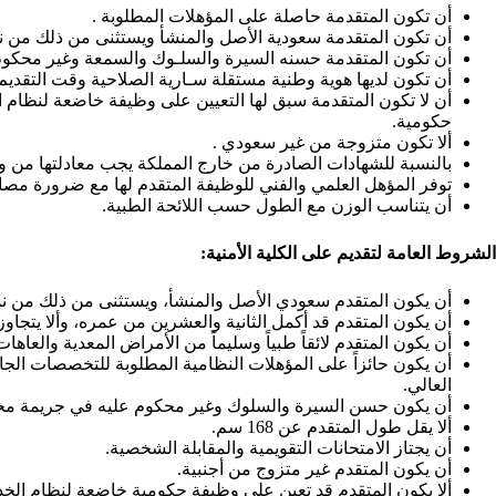
أن تكون المتقدمة حاصلة على المؤهلات المطلوبة .
أن تكون المتقدمة سعودية الأصل والمنشأ ويستثنى من ذلك من نشأ
أن تكون المتقدمة حسنه السيرة والسلـوك والسمعة وغير محكوم عل
أن تكون لديها هوية وطنية مستقلة سـارية الصلاحية وقت التقديم 
أن لا تكون المتقدمة سبق لها التعيين على وظيفة خاضعة لنظام 
حكومية.
ألا تكون متزوجة من غير سعودي .
بالنسبة للشهادات الصادرة من خارج المملكة يجب معادلتها من وزا
توفر المؤهل العلمي والفني للوظيفة المتقدم لها مع ضرورة مصا
أن يتناسب الوزن مع الطول حسب اللائحة الطبية.
الشروط العامة لتقديم على الكلية الأمنية:
أن يكون المتقدم سعودي الأصل والمنشأ، ويستثنى من ذلك من نشأ 
أن يكون المتقدم قد أكمل الثانية والعشرين من عمره، وألا يتجاوز
أن يكون المتقدم لائقاً طبياً وسليماً من الأمراض المعدية والعاها
أن يكون حائزاً على المؤهلات النظامية المطلوبة للتخصصات الجام
العالي.
أن يكون حسن السيرة والسلوك وغير محكوم عليه في جريمة مخلة
ألا يقل طول المتقدم عن 168 سم.
أن يجتاز الامتحانات التقويمية والمقابلة الشخصية.
أن يكون المتقدم غير متزوج من أجنبية.
ألا يكون المتقدم قد تعين على وظيفة حكومية خاضعة لنظام الخد