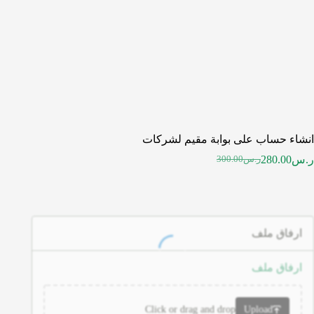
انشاء حساب على بوابة مقيم لشركات
ر.س
280.00
ر.س
300.00
ارفاق ملف
ارفاق ملف
Click or drag and drop
Upload