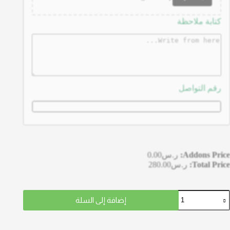
كتابة ملاحظة
رقم التواصل
Addons Price:
ر.س
0.00
Total Price:
ر.س
280.00
إضافة إلى السلة