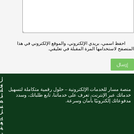
احفظ اسمي، بريدي الإلكتروني، والموقع الإلكتروني في هذا
المتصفح لاستخدامها المرة المقبلة في تعليقي.
إرسال
ا
ر
ر
ت
و
و
منصة مسار للخدمات الإلكترونية – حلول رقمية متكاملة لتسهيل
ا
ا
ص
خدماتك عبر الإنترنت. تعرف على خدماتنا، تابع طلباتك، وسدد
ب
ب
ل
ب
ط
ط
مدفوعاتك إلكترونيًا بأمان وسرعة.
ن
س
س
ا
ر
ر
ي
ي
m
ع
ع
a
ة
ة
s
a