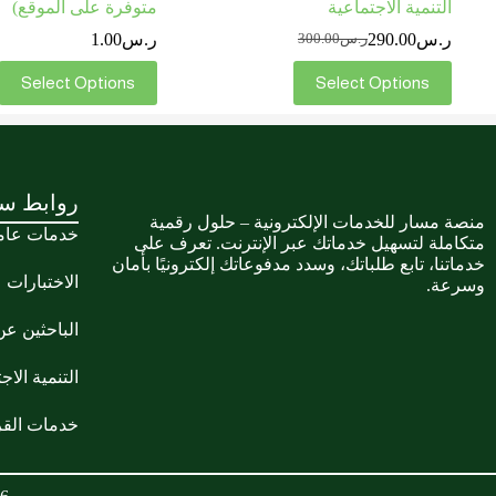
التنمية الاجتماعية
متوفرة على الموقع)
ر.س
290.00
ر.س
1.00
ر.س
300.00
Select Options
Select Options
روابط سر
منصة مسار للخدمات الإلكترونية – حلول رقمية
خدمات عام
متكاملة لتسهيل خدماتك عبر الإنترنت. تعرف على
خدماتنا، تابع طلباتك، وسدد مدفوعاتك إلكترونيًا بأمان
الاختبارات
وسرعة.
الباحثين ع
التنمية الاج
خدمات الق