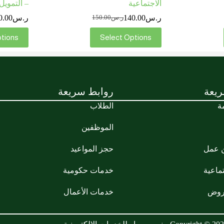
الاجتماعية
– التمويل
ر.س
140.00
ر.س
0.00
ر.س
150.00
ptions
Select Options
يعة
روابط سريعة
ة
الطلاب
الموظفين
ن عمل
حجز المواعيد
تماعية
خدمات حكومية
روض
خدمات الأعمال