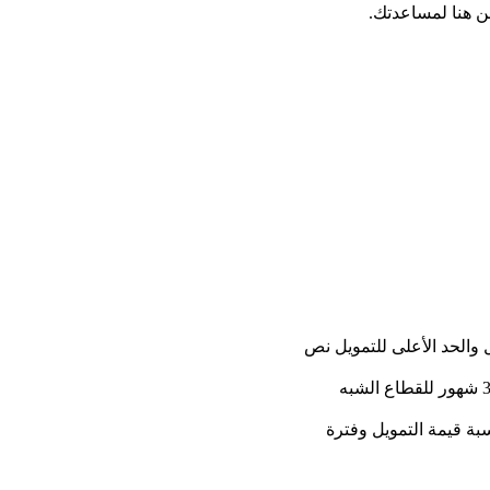
ن هنا لمساعدتك.
ى لمبلغ التمويل لا يقل عن 10,000 ريال والحد الأعلى للتمويل نص
مدة الخدمة 4 شهور كحد أدنى للقطاع الخاص و3 شهور للقطاع الشبه
20٪ – 39٪ وتختلف حسبة قيمة التمويل وفترة