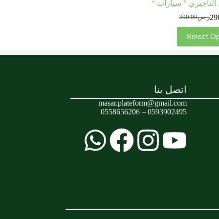
 التأجيري ” سيارات “
29
ر.س
300.00
Select O
اتصل بنا
masar.plateform@gmail.com
0593902495 – 0558656206