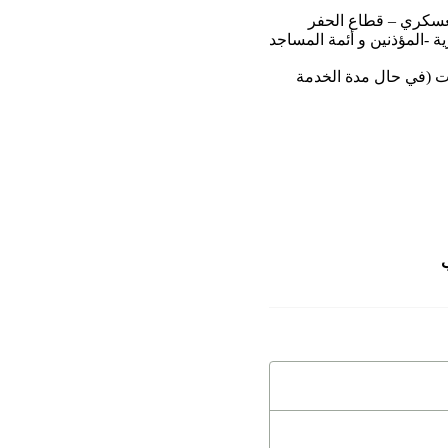
لعسكري – قطاع الحفر
ة -المؤذنين و أئمة المساجد
 الشركات (في حال مدة الخدمة